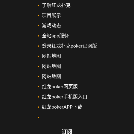
了解红龙扑克
项目展示
游戏动态
全站app服务
登录红龙扑克poker官网版
网站地图
网站地图
网站地图
红龙poker网页版
红龙poker手机版入口
红龙pokerAPP下载
订阅