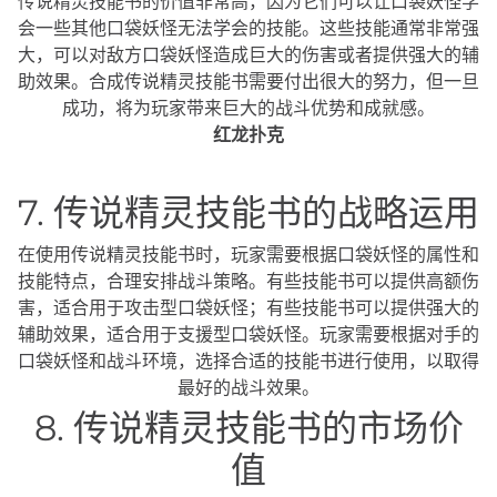
传说精灵技能书的价值非常高，因为它们可以让口袋妖怪学
会一些其他口袋妖怪无法学会的技能。这些技能通常非常强
大，可以对敌方口袋妖怪造成巨大的伤害或者提供强大的辅
助效果。合成传说精灵技能书需要付出很大的努力，但一旦
成功，将为玩家带来巨大的战斗优势和成就感。
红龙扑克
7. 传说精灵技能书的战略运用
在使用传说精灵技能书时，玩家需要根据口袋妖怪的属性和
技能特点，合理安排战斗策略。有些技能书可以提供高额伤
害，适合用于攻击型口袋妖怪；有些技能书可以提供强大的
辅助效果，适合用于支援型口袋妖怪。玩家需要根据对手的
口袋妖怪和战斗环境，选择合适的技能书进行使用，以取得
最好的战斗效果。
8. 传说精灵技能书的市场价
值