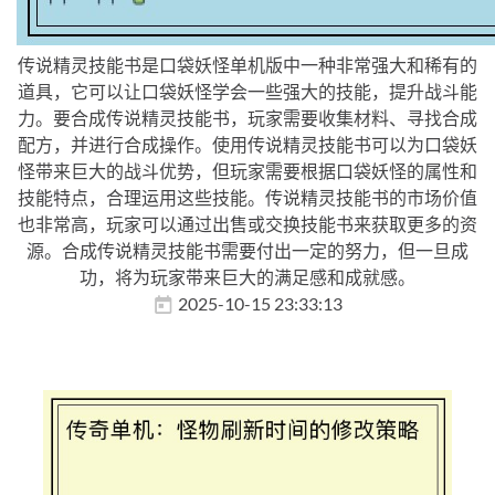
传说精灵技能书是口袋妖怪单机版中一种非常强大和稀有的
道具，它可以让口袋妖怪学会一些强大的技能，提升战斗能
力。要合成传说精灵技能书，玩家需要收集材料、寻找合成
配方，并进行合成操作。使用传说精灵技能书可以为口袋妖
怪带来巨大的战斗优势，但玩家需要根据口袋妖怪的属性和
技能特点，合理运用这些技能。传说精灵技能书的市场价值
也非常高，玩家可以通过出售或交换技能书来获取更多的资
源。合成传说精灵技能书需要付出一定的努力，但一旦成
功，将为玩家带来巨大的满足感和成就感。
2025-10-15 23:33:13