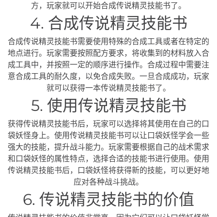
方，玩家就可以开始合成传说精灵技能书了。
4. 合成传说精灵技能书
合成传说精灵技能书需要使用特殊的合成工具或者在特定的
地点进行。玩家需要按照配方要求，将收集到的材料放入合
成工具中，并按照一定的顺序进行操作。合成过程中需要注
意合成工具的耐久度，以免合成失败。一旦合成成功，玩家
就可以获得一本传说精灵技能书了。
5. 使用传说精灵技能书
获得传说精灵技能书后，玩家可以选择将其使用在自己的口
袋妖怪身上。使用传说精灵技能书可以让口袋妖怪学会一些
强大的技能，提升战斗能力。玩家需要根据自己的战术需求
和口袋妖怪的属性特点，选择合适的技能书进行使用。使用
传说精灵技能书后，口袋妖怪将获得新的技能，可以更好地
应对各种战斗挑战。
6. 传说精灵技能书的价值