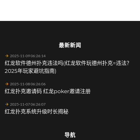
最新新闻
2025-11-09 06:26:14
红龙软件德州扑克违法吗(红龙软件玩德州扑克=违法？
2025年玩家避坑指南)
2025-11-08 06:26:06
红龙扑克邀请码 红龙poker邀请注册
2025-11-07 06:26:07
红龙扑克系统升级时长揭秘
导航