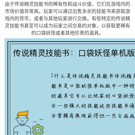
由于传说精灵技能书的稀有性和战斗价值，它们在游戏内的
市场价值非常高。玩家可以通过出售多余的技能书来获取游
戏内的货币，或者与其他玩家进行交换。有些特定的传说精
灵技能书甚至可以成为玩家之间交易的对象，以获取更稀有
的口袋妖怪或者其他珍贵的道具。