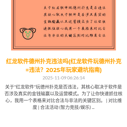
红龙软件德州扑克违法吗(红龙软件玩德州扑克
=违法？2025年玩家避坑指南)
2025-11-09 06:26:14
关于"红龙软件"玩德州扑克是否违法，其核心取决于软件是
否涉及真实的金钱输赢以及运营模式。为了让你快速抓住核
心，我用一个表格来对比合法与非法的关键区别。 | 对比维
度 | 合法活动 (智力竞技/娱乐) ...