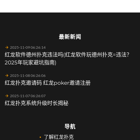
最新新闻
2025-11-09 06:26:14
红龙软件德州扑克违法吗(红龙软件玩德州扑克=违法？
2025年玩家避坑指南)
2025-11-08 06:26:06
红龙扑克邀请码 红龙poker邀请注册
2025-11-07 06:26:07
红龙扑克系统升级时长揭秘
导航
了解红龙扑克