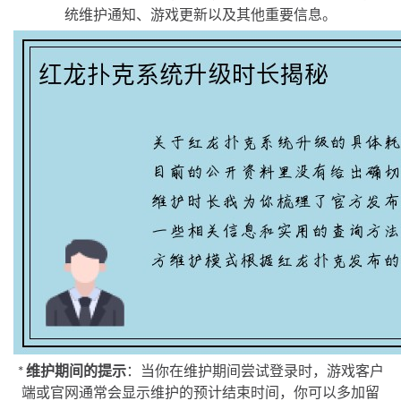
统维护通知、游戏更新以及其他重要信息。
*
维护期间的提示
：当你在维护期间尝试登录时，游戏客户
端或官网通常会显示维护的预计结束时间，你可以多加留